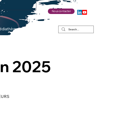
Nous contacter
édiathèque
on 2025
EURS