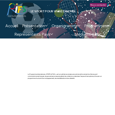
Nous contacter
LE SPORT POUR VIVRE ENSEMBLE !
Accueil
Présentation
Organigramme
Programmes
Représentants Pays
Médiathèque
Le Programme international « SPORT et PAIX », est un outil de reconnaissance et de renforcement du rôle du sport
comme instrument de paix, de gouvernance responsable et de cohésion sociale dans l’espace francophone, à travers un
programme structuré d’accompagnement, de sensibilisation et de solidarité.