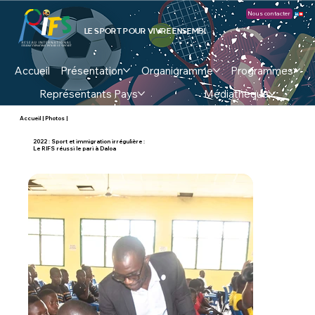
Nous contacter
LE SPORT POUR VIVRE ENSEMBLE !
Accueil
Présentation
Organigramme
Programmes
Représentants Pays
Médiathèque
Accueil
|
Photos
|
2022 : Sport et immigration irrégulière :
Le RIFS réussi le pari à Daloa