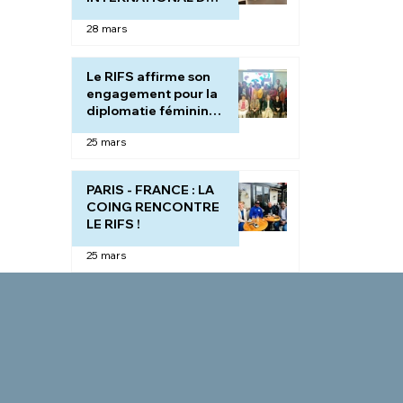
LE SPORT AVEC
28 mars
ELLES " sur les ondes
de la télévision
internationale :
Le RIFS affirme son
GLOBAL TELESUD
engagement pour la
FRANCE.
diplomatie féminine,
l'autonomisation de
25 mars
la femme à travers le
sport et la paix.
PARIS - FRANCE : LA
COING RENCONTRE
LE RIFS !
25 mars