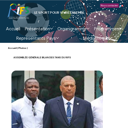
Nous contacter
LE SPORT POUR VIVRE ENSEMBLE !
Accueil
Présentation
Organigramme
Programmes
Représentants Pays
Médiathèque
Accueil
|
Photos
|
ASSEMBLÉE GÉNÉRALE BILAN DES 7ANS DU RIFS