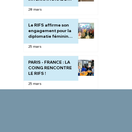
LE SPORT AVEC
28 mars
ELLES " sur les ondes
de la télévision
internationale :
Le RIFS affirme son
GLOBAL TELESUD
engagement pour la
FRANCE.
diplomatie féminine,
l'autonomisation de
25 mars
la femme à travers le
sport et la paix.
PARIS - FRANCE : LA
COING RENCONTRE
LE RIFS !
25 mars